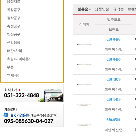
분류순
|
상품명순
|
규격순
|
브랜
발주코드
이미지
브랜드
650-0493
피앤씨산업
650-0496
피앤씨산업
650-1979
피앤씨산업
650-1419
피앤씨산업
650-0501
피앤씨산업