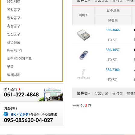
분류순
|
상품명순
|
규격순
|
브랜
발주코드
이미지
브랜드
550-1666
EXSO
550-1657
EXSO
550-2360
EXSO
분류순
|
상품명순
|
규격순
|
브랜
등록수:
3
건