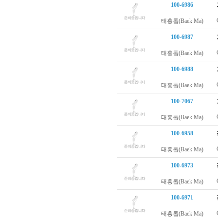
100-6986
태흥톱(Baek Ma)
100-6987
태흥톱(Baek Ma)
100-6988
태흥톱(Baek Ma)
100-7067
태흥톱(Baek Ma)
100-6958
태흥톱(Baek Ma)
100-6973
태흥톱(Baek Ma)
100-6971
태흥톱(Baek Ma)