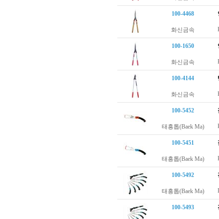
100-4468
화신금속
100-1650
화신금속
100-4144
화신금속
100-5452
태흥톱(Baek Ma)
100-5451
태흥톱(Baek Ma)
100-5492
태흥톱(Baek Ma)
100-5493