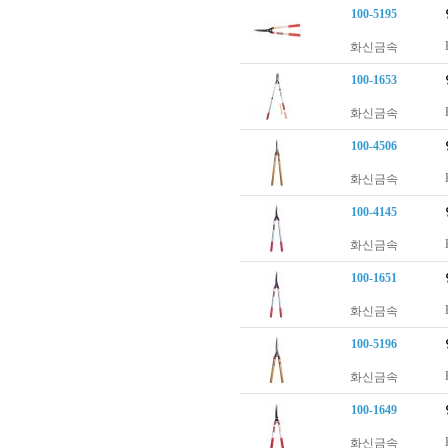
100-5195
화신금속
100-1653
화신금속
100-4506
화신금속
100-4145
화신금속
100-1651
화신금속
100-5196
화신금속
100-1649
화신금속