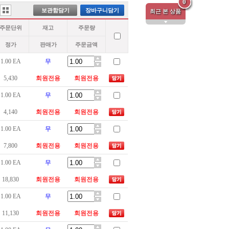
0
보관함담기
장바구니담기
최근 본 상품
주문단위
재고
주문량
정가
판매가
주문금액
1.00 EA
무
5,430
회원전용
회원전용
1.00 EA
무
4,140
회원전용
회원전용
1.00 EA
무
7,800
회원전용
회원전용
1.00 EA
무
18,830
회원전용
회원전용
1.00 EA
무
11,130
회원전용
회원전용