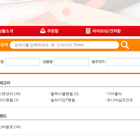
스텐션바
(10)
플렉시블핸들
(2)
기어풀러
피드핸들
(1)
슬라이딩T핸들
유니버샬조인트
신버팔로
(14)