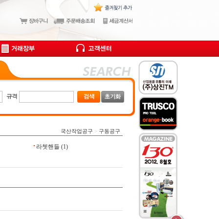
국산작업공구
>
구동공구
라쳇핸들
(1)