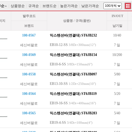
류순
|
상품명순
|
규격순
|
브랜드순
|
높은가격순
|
낮은가격순
발주코드
IN/OUT
미지
상품명 / 규격(품번)
브랜드
납기일
100-0567
익스텐션바(연결대)
ST6JB232
10/40
EB10-12-SS
세신버팔로
7 일
3/8Dr×300mm(12")
100-0569
익스텐션바(연결대)
ST6JB154
10/200
EB10-6-SS
세신버팔로
7 일
3/8Dr×150mm(6")
100-0558
익스텐션바(연결대)
ST6JB097
5/80
EB13-10-SS
세신버팔로
7 일
1/2Dr×250mm(10")
100-0564
익스텐션바(연결대)
ST6JB119
5/20
EB19-16-SS
세신버팔로
7 일
3/4Dr×400mm(16")
100-0565
익스텐션바(연결대)
ST6JB283
5/40
EB19-4-SS
세신버팔로
7 일
3/4Dr×100mm(4")